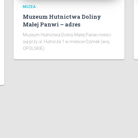
MUZEA
Muzeum Hutnictwa Doliny
Małej Panwi – adres
Muzeum Hutnictwa Doliny Małej Panwi mieści
się przy ul. Hutnicza 1 w mieście Ozimek (woj.
OPOLSKIE)