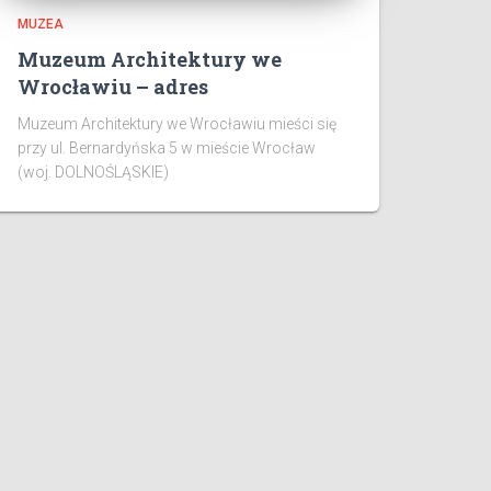
MUZEA
Muzeum Architektury we
Wrocławiu – adres
Muzeum Architektury we Wrocławiu mieści się
przy ul. Bernardyńska 5 w mieście Wrocław
(woj. DOLNOŚLĄSKIE)