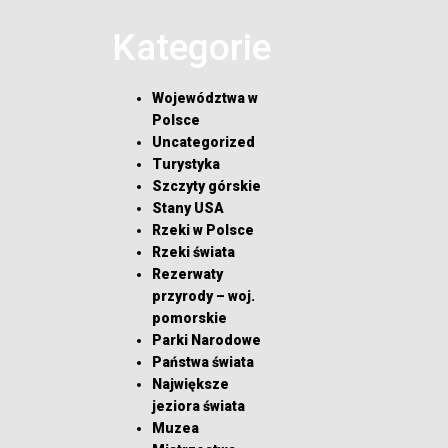
Kategorie
Województwa w
Polsce
Uncategorized
Turystyka
Szczyty górskie
Stany USA
Rzeki w Polsce
Rzeki świata
Rezerwaty
przyrody – woj.
pomorskie
Parki Narodowe
Państwa świata
Największe
jeziora świata
Muzea