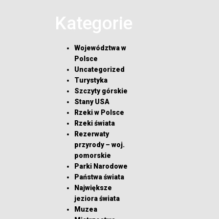
Kategorie
Województwa w
Polsce
Uncategorized
Turystyka
Szczyty górskie
Stany USA
Rzeki w Polsce
Rzeki świata
Rezerwaty
przyrody – woj.
pomorskie
Parki Narodowe
Państwa świata
Największe
jeziora świata
Muzea