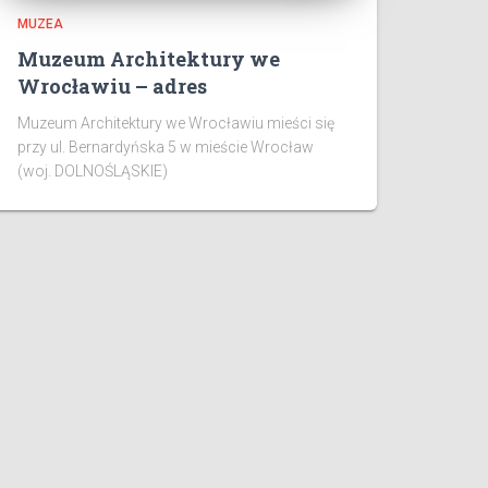
MUZEA
Muzeum Architektury we
Wrocławiu – adres
Muzeum Architektury we Wrocławiu mieści się
przy ul. Bernardyńska 5 w mieście Wrocław
(woj. DOLNOŚLĄSKIE)