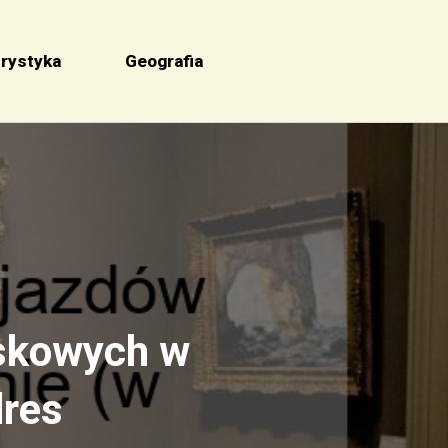
rystyka
Geografia
skowych w
dres