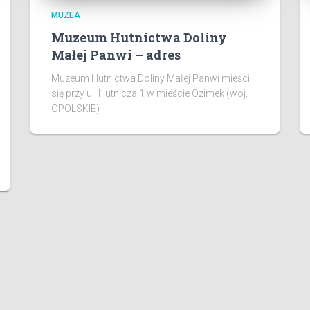
MUZEA
Muzeum Hutnictwa Doliny
Małej Panwi – adres
Muzeum Hutnictwa Doliny Małej Panwi mieści
się przy ul. Hutnicza 1 w mieście Ozimek (woj.
OPOLSKIE)