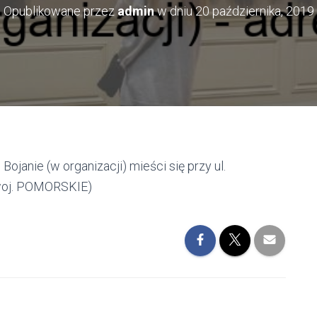
Opublikowane przez
admin
w dniu
20 października, 2019
anie (w organizacji) mieści się przy ul.
(woj. POMORSKIE)