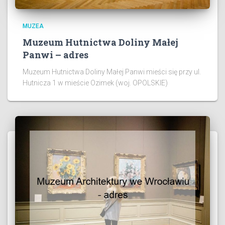
MUZEA
Muzeum Hutnictwa Doliny Małej
Panwi – adres
Muzeum Hutnictwa Doliny Małej Panwi mieści się przy ul.
Hutnicza 1 w mieście Ozimek (woj. OPOLSKIE)