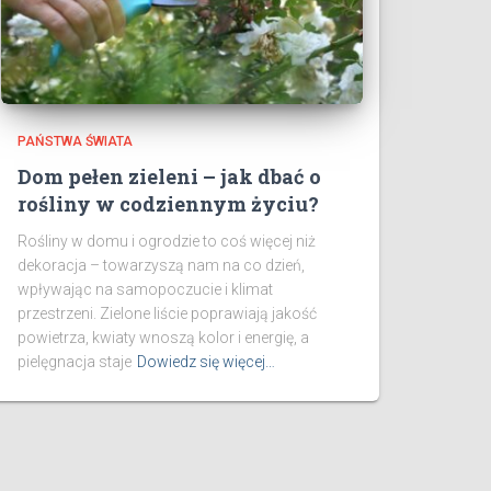
PAŃSTWA ŚWIATA
Dom pełen zieleni – jak dbać o
rośliny w codziennym życiu?
Rośliny w domu i ogrodzie to coś więcej niż
dekoracja – towarzyszą nam na co dzień,
wpływając na samopoczucie i klimat
przestrzeni. Zielone liście poprawiają jakość
powietrza, kwiaty wnoszą kolor i energię, a
pielęgnacja staje
Dowiedz się więcej…