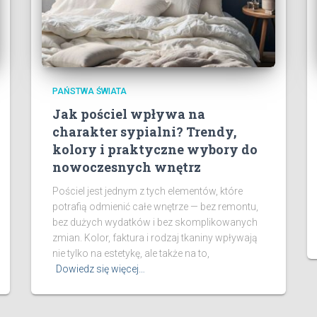
PAŃSTWA ŚWIATA
Jak pościel wpływa na
charakter sypialni? Trendy,
kolory i praktyczne wybory do
nowoczesnych wnętrz
Pościel jest jednym z tych elementów, które
potrafią odmienić całe wnętrze — bez remontu,
bez dużych wydatków i bez skomplikowanych
zmian. Kolor, faktura i rodzaj tkaniny wpływają
nie tylko na estetykę, ale także na to,
Dowiedz się więcej…