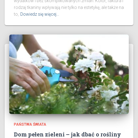
wydatków i bez skomplikowanych zmian. Kolor, faktura i
rodzaj tkaniny wpływają nie tylko na estetykę, ale także na
to,
Dowiedz się więcej…
PAŃSTWA ŚWIATA
Dom pełen zieleni – jak dbać o rośliny