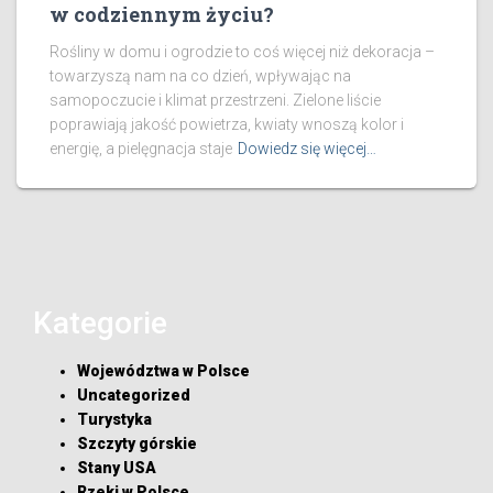
w codziennym życiu?
Rośliny w domu i ogrodzie to coś więcej niż dekoracja –
towarzyszą nam na co dzień, wpływając na
samopoczucie i klimat przestrzeni. Zielone liście
poprawiają jakość powietrza, kwiaty wnoszą kolor i
energię, a pielęgnacja staje
Dowiedz się więcej…
Kategorie
Województwa w Polsce
Uncategorized
Turystyka
Szczyty górskie
Stany USA
Rzeki w Polsce