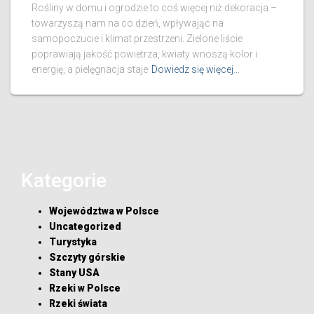
Rośliny w domu i ogrodzie to coś więcej niż dekoracja –
towarzyszą nam na co dzień, wpływając na
samopoczucie i klimat przestrzeni. Zielone liście
poprawiają jakość powietrza, kwiaty wnoszą kolor i
energię, a pielęgnacja staje
Dowiedz się więcej…
Kategorie
Województwa w Polsce
Uncategorized
Turystyka
Szczyty górskie
Stany USA
Rzeki w Polsce
Rzeki świata