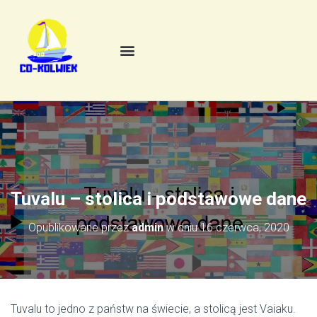
Tuvalu – stolica i podstawowe dane
Opublikowane przez
admin
w dniu
16 czerwca, 2020
Tuvalu to jedno z państw na świecie, a stolicą jest Vaiaku.