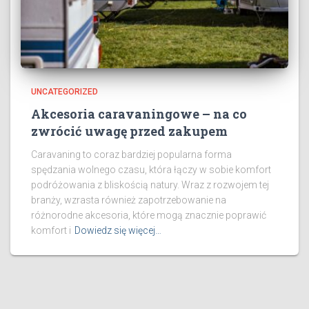
UNCATEGORIZED
Akcesoria caravaningowe – na co
zwrócić uwagę przed zakupem
Caravaning to coraz bardziej popularna forma
spędzania wolnego czasu, która łączy w sobie komfort
podróżowania z bliskością natury. Wraz z rozwojem tej
branży, wzrasta również zapotrzebowanie na
różnorodne akcesoria, które mogą znacznie poprawić
komfort i
Dowiedz się więcej…