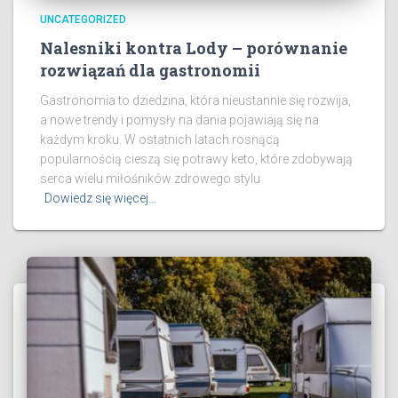
UNCATEGORIZED
Nalesniki kontra Lody – porównanie
rozwiązań dla gastronomii
Gastronomia to dziedzina, która nieustannie się rozwija,
a nowe trendy i pomysły na dania pojawiają się na
każdym kroku. W ostatnich latach rosnącą
popularnością cieszą się potrawy keto, które zdobywają
serca wielu miłośników zdrowego stylu
Dowiedz się więcej…