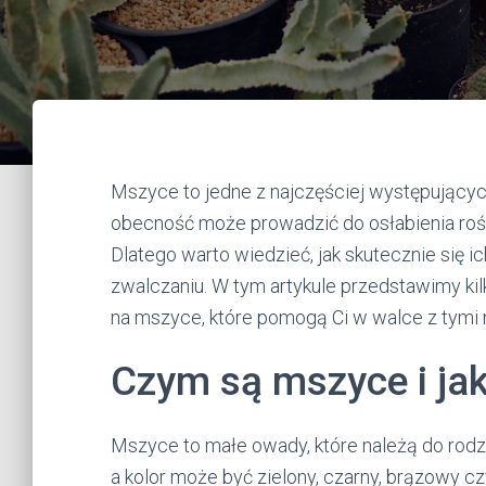
Mszyce to jedne z najczęściej występującyc
obecność może prowadzić do osłabienia rośli
Dlatego warto wiedzieć, jak skutecznie się i
zwalczaniu. W tym artykule przedstawimy 
na mszyce, które pomogą Ci w walce z tymi
Czym są mszyce i jak
Mszyce to małe owady, które należą do rodzi
a kolor może być zielony, czarny, brązowy c