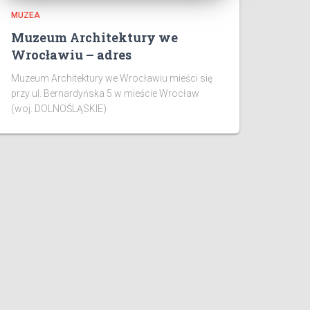
MUZEA
Muzeum Architektury we
Wrocławiu – adres
Muzeum Architektury we Wrocławiu mieści się
przy ul. Bernardyńska 5 w mieście Wrocław
(woj. DOLNOŚLĄSKIE)