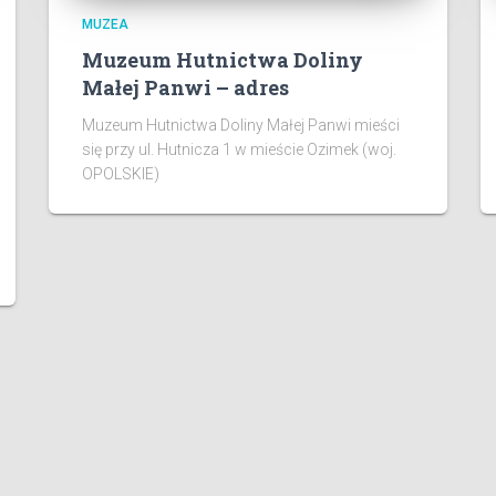
MUZEA
Muzeum Hutnictwa Doliny
Małej Panwi – adres
Muzeum Hutnictwa Doliny Małej Panwi mieści
się przy ul. Hutnicza 1 w mieście Ozimek (woj.
OPOLSKIE)