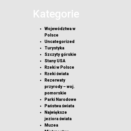
Kategorie
Województwa w
Polsce
Uncategorized
Turystyka
Szczyty górskie
Stany USA
Rzeki w Polsce
Rzeki świata
Rezerwaty
przyrody – woj.
pomorskie
Parki Narodowe
Państwa świata
Największe
jeziora świata
Muzea