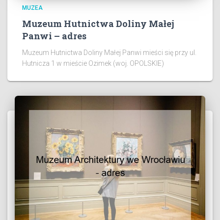
MUZEA
Muzeum Hutnictwa Doliny Małej
Panwi – adres
Muzeum Hutnictwa Doliny Małej Panwi mieści się przy ul.
Hutnicza 1 w mieście Ozimek (woj. OPOLSKIE)