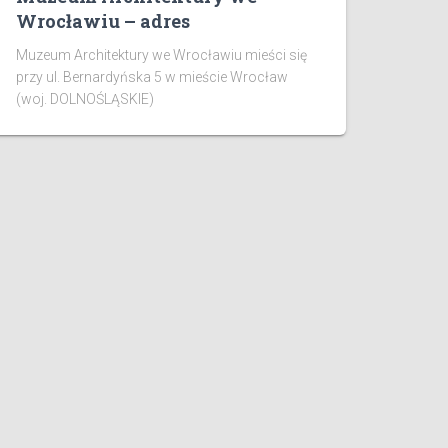
Wrocławiu – adres
Muzeum Architektury we Wrocławiu mieści się
przy ul. Bernardyńska 5 w mieście Wrocław
(woj. DOLNOŚLĄSKIE)