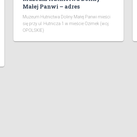
Małej Panwi – adres
Muzeum Hutnictwa Doliny Małej Panwi mieści
się przy ul. Hutnicza 1 w mieście Ozimek (woj.
OPOLSKIE)