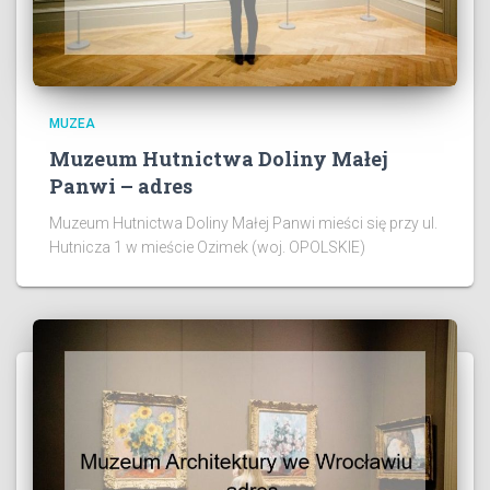
MUZEA
Muzeum Hutnictwa Doliny Małej
Panwi – adres
Muzeum Hutnictwa Doliny Małej Panwi mieści się przy ul.
Hutnicza 1 w mieście Ozimek (woj. OPOLSKIE)