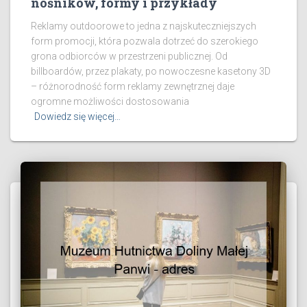
nośników, formy i przykłady
Reklamy outdoorowe to jedna z najskuteczniejszych
form promocji, która pozwala dotrzeć do szerokiego
grona odbiorców w przestrzeni publicznej. Od
billboardów, przez plakaty, po nowoczesne kasetony 3D
– różnorodność form reklamy zewnętrznej daje
ogromne możliwości dostosowania
Dowiedz się więcej…