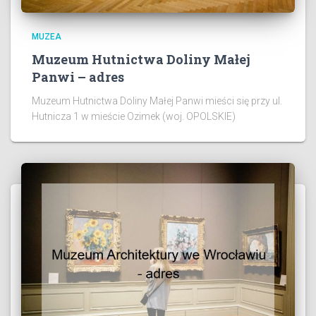
MUZEA
Muzeum Hutnictwa Doliny Małej
Panwi – adres
Muzeum Hutnictwa Doliny Małej Panwi mieści się przy ul.
Hutnicza 1 w mieście Ozimek (woj. OPOLSKIE)