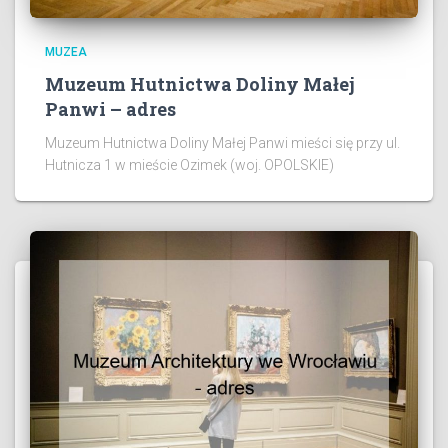
MUZEA
Muzeum Hutnictwa Doliny Małej
Panwi – adres
Muzeum Hutnictwa Doliny Małej Panwi mieści się przy ul.
Hutnicza 1 w mieście Ozimek (woj. OPOLSKIE)