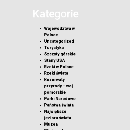
Kategorie
Województwa w
Polsce
Uncategorized
Turystyka
Szczyty górskie
Stany USA
Rzeki w Polsce
Rzeki świata
Rezerwaty
przyrody – woj.
pomorskie
Parki Narodowe
Państwa świata
Największe
jeziora świata
Muzea