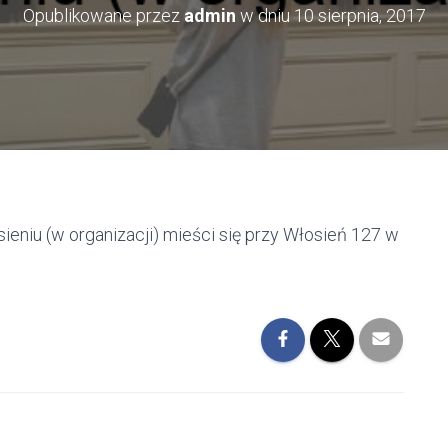
Opublikowane przez
admin
w dniu
10 sierpnia, 2017
ieniu (w organizacji) mieści się przy Włosień 127 w