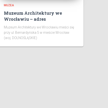
MUZEA
Muzeum Architektury we
Wrocławiu – adres
Muzeum Architektury we Wrocławiu mieści się
przy ul. Bernardyńska 5 w mieście Wrocław
(woj. DOLNOŚLĄSKIE)