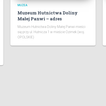
MUZEA
Muzeum Hutnictwa Doliny
Małej Panwi – adres
Muzeum Hutnictwa Doliny Małej Panwi mieści
się przy ul. Hutnicza 1 w mieście Ozimek (woj.
OPOLSKIE)