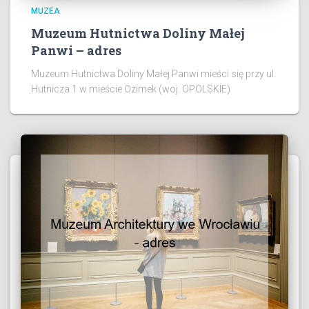
MUZEA
Muzeum Hutnictwa Doliny Małej
Panwi – adres
Muzeum Hutnictwa Doliny Małej Panwi mieści się przy ul.
Hutnicza 1 w mieście Ozimek (woj. OPOLSKIE)