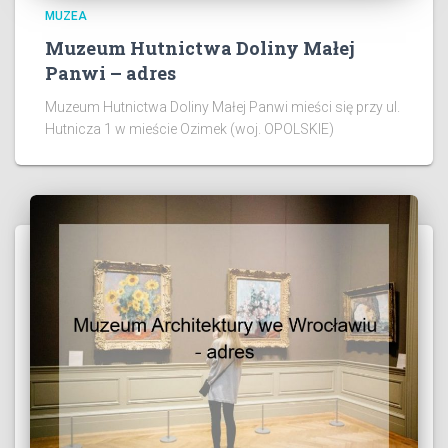
MUZEA
Muzeum Hutnictwa Doliny Małej
Panwi – adres
Muzeum Hutnictwa Doliny Małej Panwi mieści się przy ul.
Hutnicza 1 w mieście Ozimek (woj. OPOLSKIE)