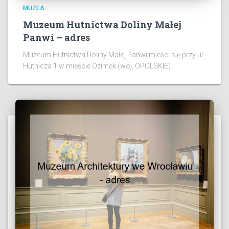
MUZEA
Muzeum Hutnictwa Doliny Małej
Panwi – adres
Muzeum Hutnictwa Doliny Małej Panwi mieści się przy ul.
Hutnicza 1 w mieście Ozimek (woj. OPOLSKIE)