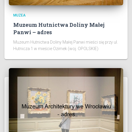
MUZEA
Muzeum Hutnictwa Doliny Małej
Panwi – adres
Muzeum Hutnictwa Doliny Małej Panwi mieści się przy ul.
Hutnicza 1 w mieście Ozimek (woj. OPOLSKIE)