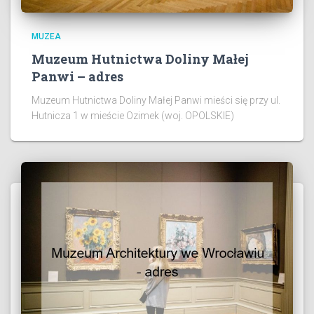
MUZEA
Muzeum Hutnictwa Doliny Małej
Panwi – adres
Muzeum Hutnictwa Doliny Małej Panwi mieści się przy ul.
Hutnicza 1 w mieście Ozimek (woj. OPOLSKIE)