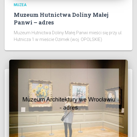
MUZEA
Muzeum Hutnictwa Doliny Małej
Panwi – adres
Muzeum Hutnictwa Doliny Małej Panwi mieści się przy ul.
Hutnicza 1 w mieście Ozimek (woj. OPOLSKIE)