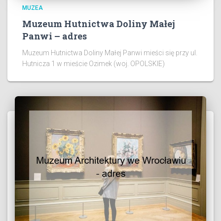
MUZEA
Muzeum Hutnictwa Doliny Małej
Panwi – adres
Muzeum Hutnictwa Doliny Małej Panwi mieści się przy ul.
Hutnicza 1 w mieście Ozimek (woj. OPOLSKIE)