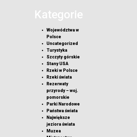
Kategorie
Województwa w
Polsce
Uncategorized
Turystyka
Szczyty górskie
Stany USA
Rzeki w Polsce
Rzeki świata
Rezerwaty
przyrody – woj.
pomorskie
Parki Narodowe
Państwa świata
Największe
jeziora świata
Muzea