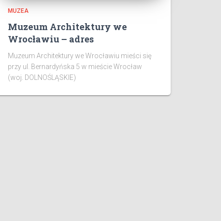
MUZEA
Muzeum Architektury we
Wrocławiu – adres
Muzeum Architektury we Wrocławiu mieści się
przy ul. Bernardyńska 5 w mieście Wrocław
(woj. DOLNOŚLĄSKIE)