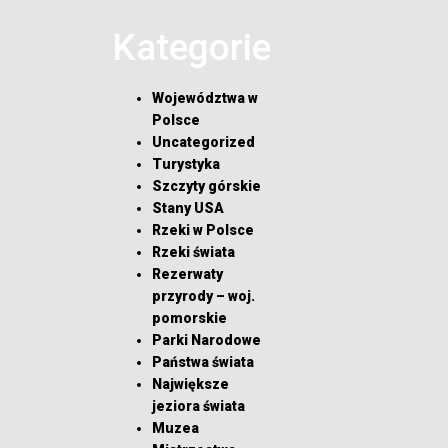
Kategorie
Województwa w
Polsce
Uncategorized
Turystyka
Szczyty górskie
Stany USA
Rzeki w Polsce
Rzeki świata
Rezerwaty
przyrody – woj.
pomorskie
Parki Narodowe
Państwa świata
Największe
jeziora świata
Muzea