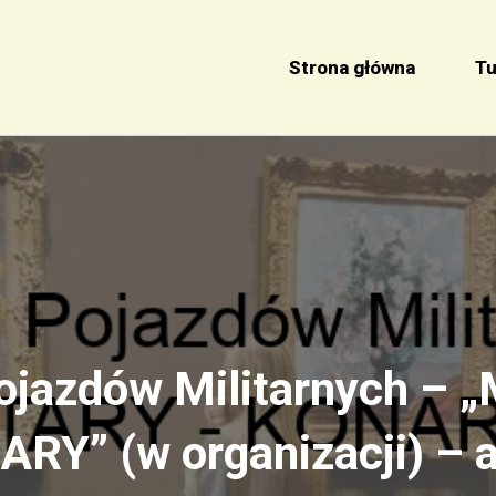
Strona główna
Tu
jazdów Militarnych – „
RY” (w organizacji) – 