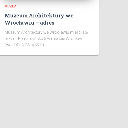
MUZEA
Muzeum Architektury we
Wrocławiu – adres
Muzeum Architektury we Wrocławiu mieści się
przy ul. Bernardyńska 5 w mieście Wrocław
(woj. DOLNOŚLĄSKIE)