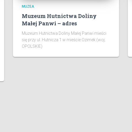
MUZEA
Muzeum Hutnictwa Doliny
Małej Panwi – adres
Muzeum Hutnictwa Doliny Małej Panwi mieści
się przy ul. Hutnicza 1 w mieście Ozimek (woj.
OPOLSKIE)