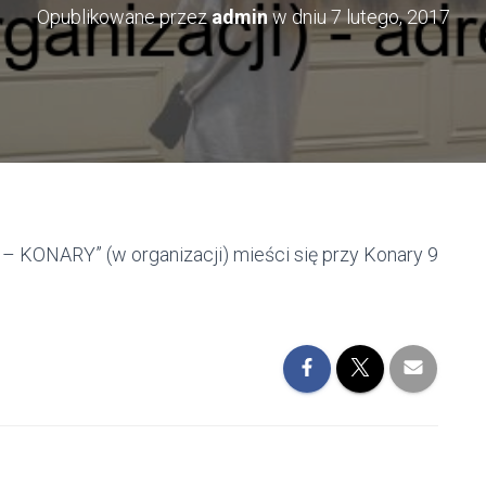
Opublikowane przez
admin
w dniu
7 lutego, 2017
 KONARY” (w organizacji) mieści się przy Konary 9