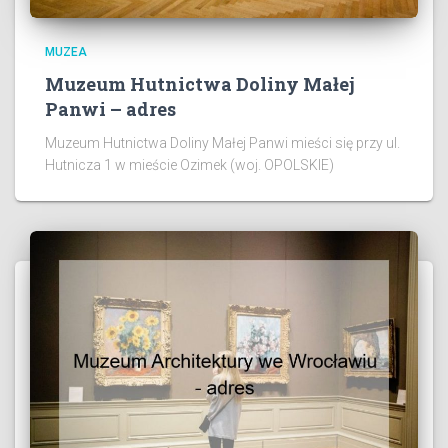
MUZEA
Muzeum Hutnictwa Doliny Małej
Panwi – adres
Muzeum Hutnictwa Doliny Małej Panwi mieści się przy ul.
Hutnicza 1 w mieście Ozimek (woj. OPOLSKIE)