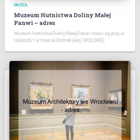
MUZEA
Muzeum Hutnictwa Doliny Małej
Panwi – adres
Muzeum Hutnictwa Doliny Małej Panwi mieści się przy ul.
Hutnicza 1 w mieście Ozimek (woj. OPOLSKIE)