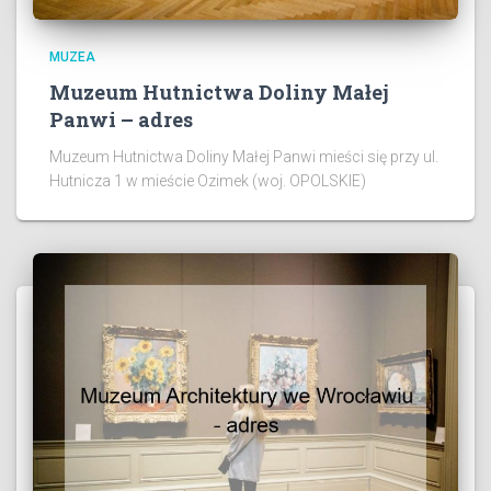
MUZEA
Muzeum Hutnictwa Doliny Małej
Panwi – adres
Muzeum Hutnictwa Doliny Małej Panwi mieści się przy ul.
Hutnicza 1 w mieście Ozimek (woj. OPOLSKIE)