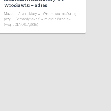
Wrocławiu – adres
Muzeum Architektury we Wrocławiu mieści się
przy ul. Bernardyńska 5 w mieście Wrocław
(woj. DOLNOŚLĄSKIE)