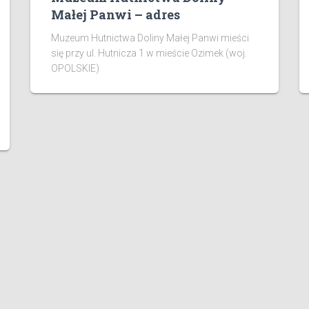
Małej Panwi – adres
Muzeum Hutnictwa Doliny Małej Panwi mieści
się przy ul. Hutnicza 1 w mieście Ozimek (woj.
OPOLSKIE)