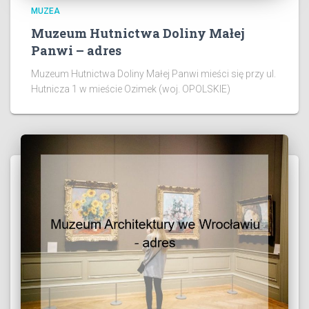
MUZEA
Muzeum Hutnictwa Doliny Małej
Panwi – adres
Muzeum Hutnictwa Doliny Małej Panwi mieści się przy ul.
Hutnicza 1 w mieście Ozimek (woj. OPOLSKIE)