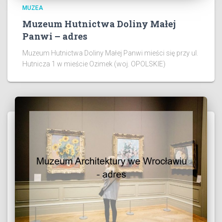
MUZEA
Muzeum Hutnictwa Doliny Małej
Panwi – adres
Muzeum Hutnictwa Doliny Małej Panwi mieści się przy ul.
Hutnicza 1 w mieście Ozimek (woj. OPOLSKIE)