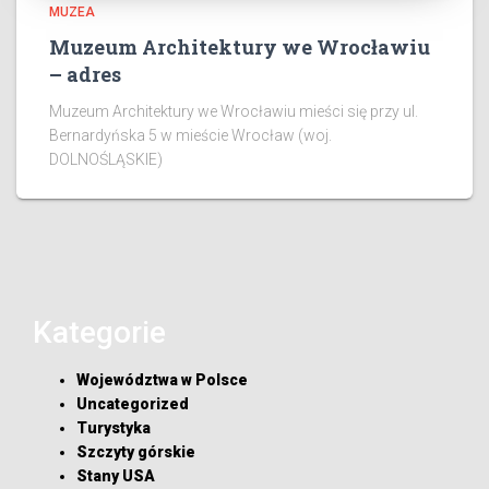
MUZEA
Muzeum Architektury we Wrocławiu
– adres
Muzeum Architektury we Wrocławiu mieści się przy ul.
Bernardyńska 5 w mieście Wrocław (woj.
DOLNOŚLĄSKIE)
Kategorie
Województwa w Polsce
Uncategorized
Turystyka
Szczyty górskie
Stany USA