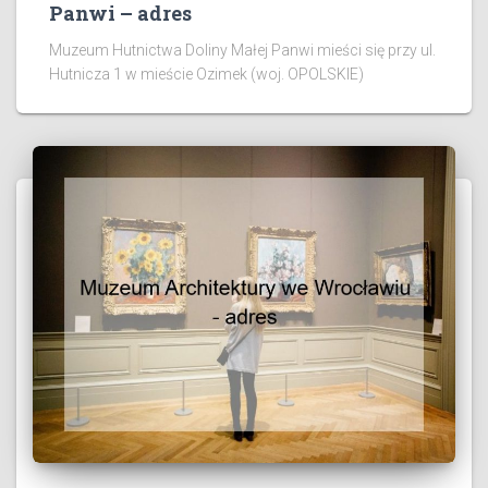
Panwi – adres
Muzeum Hutnictwa Doliny Małej Panwi mieści się przy ul.
Hutnicza 1 w mieście Ozimek (woj. OPOLSKIE)