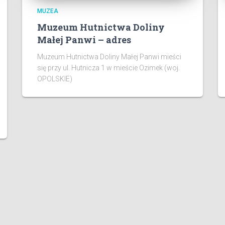
MUZEA
Muzeum Hutnictwa Doliny
Małej Panwi – adres
Muzeum Hutnictwa Doliny Małej Panwi mieści
się przy ul. Hutnicza 1 w mieście Ozimek (woj.
OPOLSKIE)