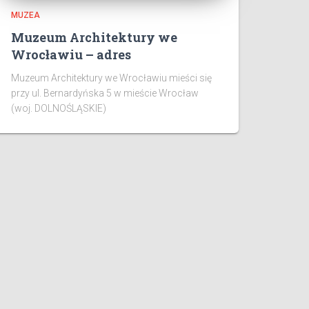
MUZEA
Muzeum Architektury we
Wrocławiu – adres
Muzeum Architektury we Wrocławiu mieści się
przy ul. Bernardyńska 5 w mieście Wrocław
(woj. DOLNOŚLĄSKIE)