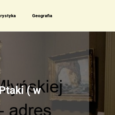
rystyka
Geografia
taki ( w