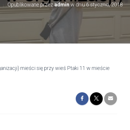
Opublikowane przez
admin
w dniu
6 stycznia, 2018
nizacji) mieści się przy wieś Ptaki 11 w mieście