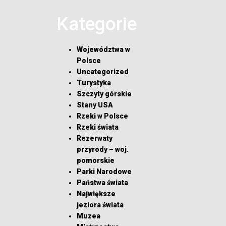
Kategorie
Województwa w
Polsce
Uncategorized
Turystyka
Szczyty górskie
Stany USA
Rzeki w Polsce
Rzeki świata
Rezerwaty
przyrody – woj.
pomorskie
Parki Narodowe
Państwa świata
Największe
jeziora świata
Muzea