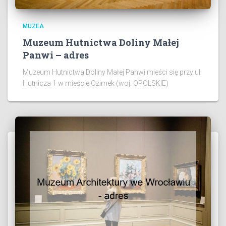
MUZEA
Muzeum Hutnictwa Doliny Małej
Panwi – adres
Muzeum Hutnictwa Doliny Małej Panwi mieści się przy ul.
Hutnicza 1 w mieście Ozimek (woj. OPOLSKIE)