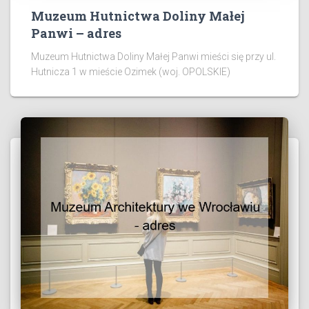
Muzeum Hutnictwa Doliny Małej
Panwi – adres
Muzeum Hutnictwa Doliny Małej Panwi mieści się przy ul.
Hutnicza 1 w mieście Ozimek (woj. OPOLSKIE)