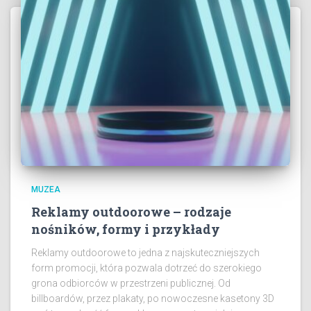
MUZEA
Reklamy outdoorowe – rodzaje
nośników, formy i przykłady
Reklamy outdoorowe to jedna z najskuteczniejszych
form promocji, która pozwala dotrzeć do szerokiego
grona odbiorców w przestrzeni publicznej. Od
billboardów, przez plakaty, po nowoczesne kasetony 3D