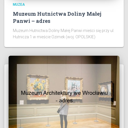
MUZEA
Muzeum Hutnictwa Doliny Małej
Panwi – adres
Muzeum Hutnictwa Doliny Małej Panwi mieści się przy ul.
Hutnicza 1 w mieście Ozimek (woj. OPOLSKIE)