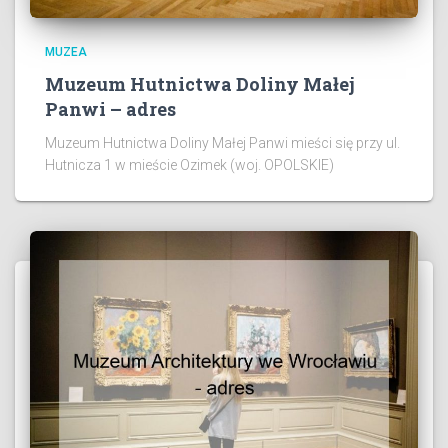
MUZEA
Muzeum Hutnictwa Doliny Małej
Panwi – adres
Muzeum Hutnictwa Doliny Małej Panwi mieści się przy ul.
Hutnicza 1 w mieście Ozimek (woj. OPOLSKIE)