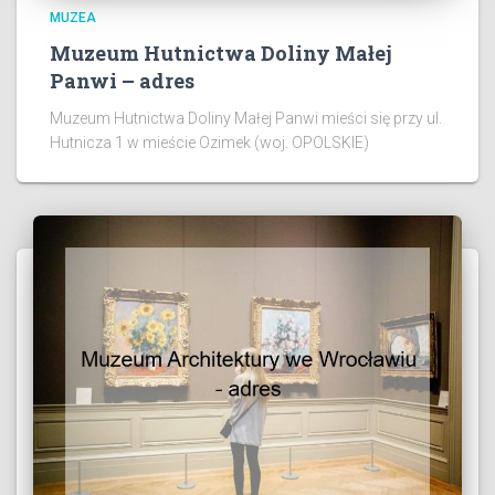
MUZEA
Muzeum Hutnictwa Doliny Małej
Panwi – adres
Muzeum Hutnictwa Doliny Małej Panwi mieści się przy ul.
Hutnicza 1 w mieście Ozimek (woj. OPOLSKIE)