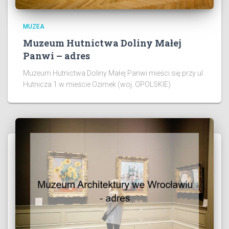
MUZEA
Muzeum Hutnictwa Doliny Małej
Panwi – adres
Muzeum Hutnictwa Doliny Małej Panwi mieści się przy ul.
Hutnicza 1 w mieście Ozimek (woj. OPOLSKIE)