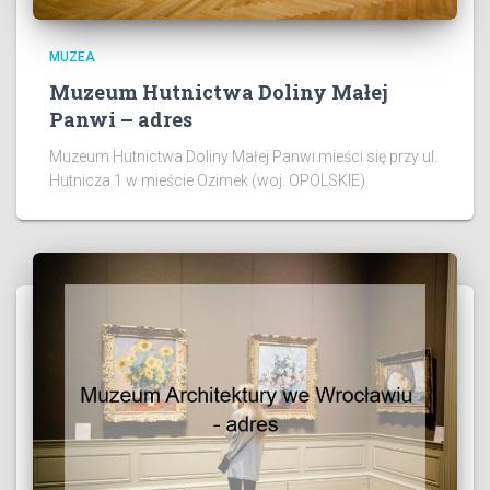
MUZEA
Muzeum Hutnictwa Doliny Małej
Panwi – adres
Muzeum Hutnictwa Doliny Małej Panwi mieści się przy ul.
Hutnicza 1 w mieście Ozimek (woj. OPOLSKIE)