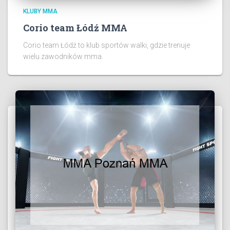
KLUBY MMA
Corio team Łódź MMA
Corio team Łódź to klub sportów walki, gdzie trenuje
wielu zawodników mma.