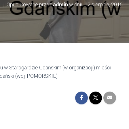
Opublikowane przez
admin
w dniu
12 sierpnia, 2016
 w Starogardzie Gdańskim (w organizacji) mieści
 Gdański (woj. POMORSKIE)