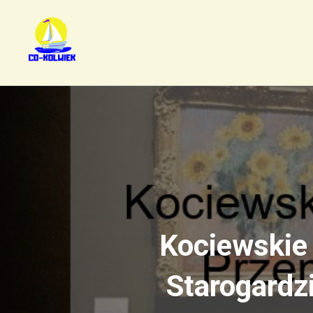
Kociewskie
Starogardz