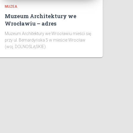
MUZEA
Muzeum Architektury we
Wrocławiu – adres
Muzeum Architektury we Wrocławiu mieści się
przy ul. Bernardyńska 5 w mieście Wrocław
(woj. DOLNOŚLĄSKIE)