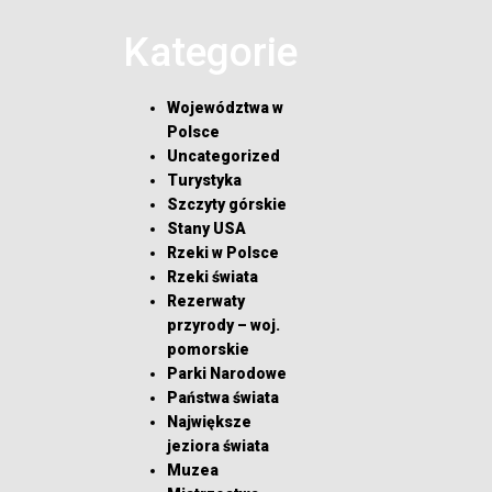
Kategorie
Województwa w
Polsce
Uncategorized
Turystyka
Szczyty górskie
Stany USA
Rzeki w Polsce
Rzeki świata
Rezerwaty
przyrody – woj.
pomorskie
Parki Narodowe
Państwa świata
Największe
jeziora świata
Muzea