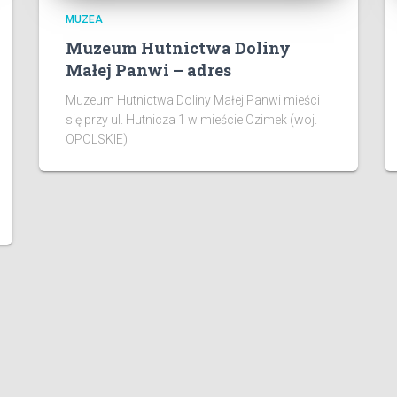
MUZEA
Muzeum Hutnictwa Doliny
Małej Panwi – adres
Muzeum Hutnictwa Doliny Małej Panwi mieści
się przy ul. Hutnicza 1 w mieście Ozimek (woj.
OPOLSKIE)