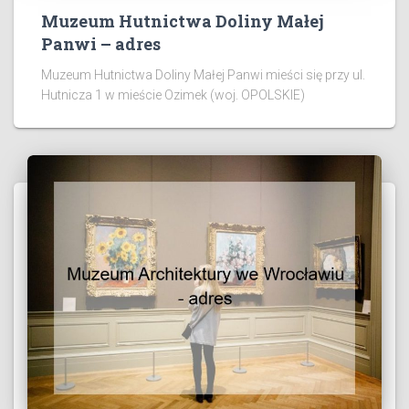
Muzeum Hutnictwa Doliny Małej
Panwi – adres
Muzeum Hutnictwa Doliny Małej Panwi mieści się przy ul.
Hutnicza 1 w mieście Ozimek (woj. OPOLSKIE)