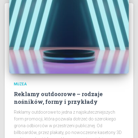
MUZEA
Reklamy outdoorowe – rodzaje
nośników, formy i przykłady
Reklamy outdoorowe to jedna z najskuteczniejszych
form promocji, która pozwala dotrzeć do szerokiego
grona odbiorców w przestrzeni publicznej. Od
billboardów, przez plakaty, po nowoczesne kasetony 3D