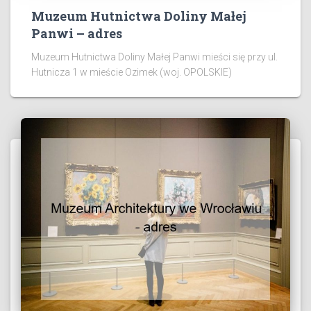
Muzeum Hutnictwa Doliny Małej
Panwi – adres
Muzeum Hutnictwa Doliny Małej Panwi mieści się przy ul.
Hutnicza 1 w mieście Ozimek (woj. OPOLSKIE)