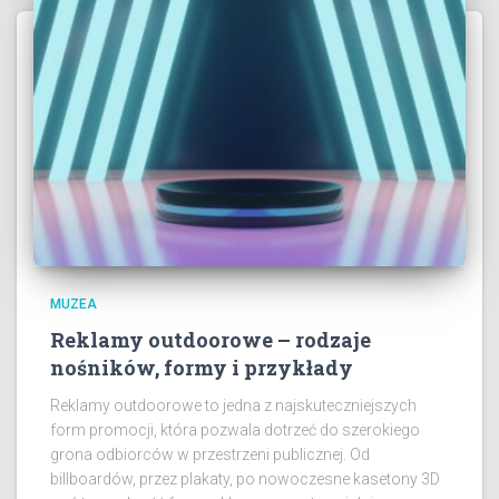
MUZEA
Reklamy outdoorowe – rodzaje
nośników, formy i przykłady
Reklamy outdoorowe to jedna z najskuteczniejszych
form promocji, która pozwala dotrzeć do szerokiego
grona odbiorców w przestrzeni publicznej. Od
billboardów, przez plakaty, po nowoczesne kasetony 3D