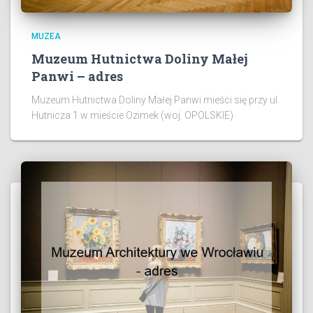
MUZEA
Muzeum Hutnictwa Doliny Małej
Panwi – adres
Muzeum Hutnictwa Doliny Małej Panwi mieści się przy ul.
Hutnicza 1 w mieście Ozimek (woj. OPOLSKIE)