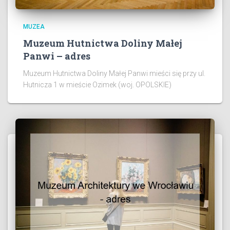
MUZEA
Muzeum Hutnictwa Doliny Małej
Panwi – adres
Muzeum Hutnictwa Doliny Małej Panwi mieści się przy ul.
Hutnicza 1 w mieście Ozimek (woj. OPOLSKIE)