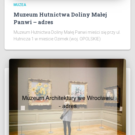
MUZEA
Muzeum Hutnictwa Doliny Małej
Panwi – adres
Muzeum Hutnictwa Doliny Małej Panwi mieści się przy ul.
Hutnicza 1 w mieście Ozimek (woj. OPOLSKIE)