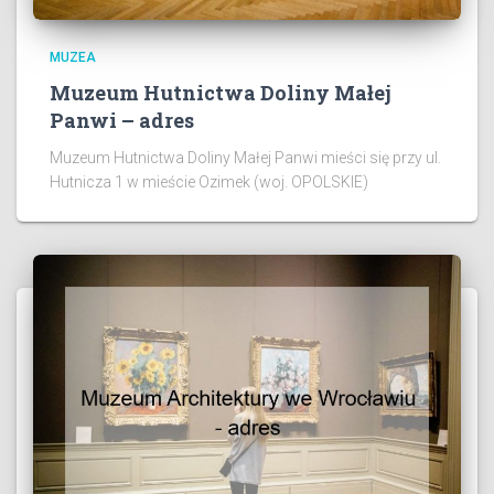
MUZEA
Muzeum Hutnictwa Doliny Małej
Panwi – adres
Muzeum Hutnictwa Doliny Małej Panwi mieści się przy ul.
Hutnicza 1 w mieście Ozimek (woj. OPOLSKIE)