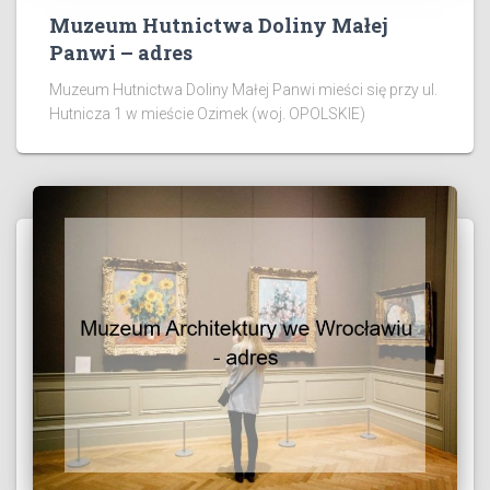
Muzeum Hutnictwa Doliny Małej
Panwi – adres
Muzeum Hutnictwa Doliny Małej Panwi mieści się przy ul.
Hutnicza 1 w mieście Ozimek (woj. OPOLSKIE)