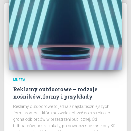
MUZEA
Reklamy outdoorowe – rodzaje
nośników, formy i przykłady
Reklamy outdoorowe to jedna z najskuteczniejszych
form promocji, która pozwala dotrzeć do szerokiego
grona odbiorców w przestrzeni publicznej. Od
billboardów, przez plakaty, po nowoczesne kasetony 3D