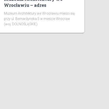
Wrocławiu – adres
Muzeum Architektury we Wrocławiu mieści się
przy ul. Bernardyńska 5 w mieście Wrocław
(woj. DOLNOŚLĄSKIE)