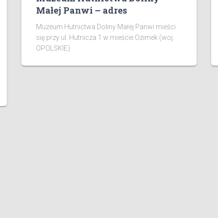
Małej Panwi – adres
Muzeum Hutnictwa Doliny Małej Panwi mieści
się przy ul. Hutnicza 1 w mieście Ozimek (woj.
OPOLSKIE)