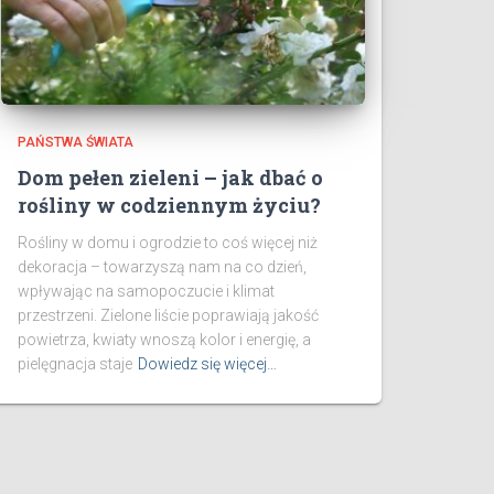
PAŃSTWA ŚWIATA
Dom pełen zieleni – jak dbać o
rośliny w codziennym życiu?
Rośliny w domu i ogrodzie to coś więcej niż
dekoracja – towarzyszą nam na co dzień,
wpływając na samopoczucie i klimat
przestrzeni. Zielone liście poprawiają jakość
powietrza, kwiaty wnoszą kolor i energię, a
pielęgnacja staje
Dowiedz się więcej…