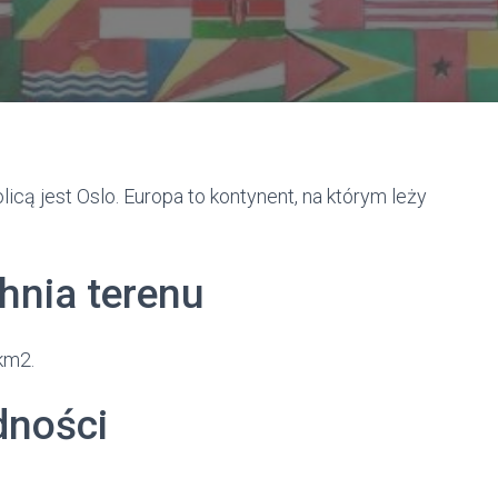
icą jest Oslo. Europa to kontynent, na którym leży
hnia terenu
km2.
dności