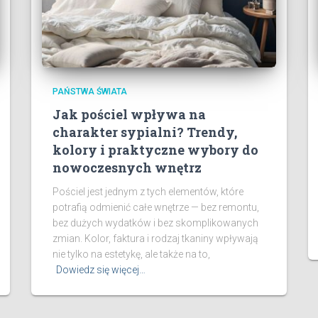
PAŃSTWA ŚWIATA
Jak pościel wpływa na
charakter sypialni? Trendy,
kolory i praktyczne wybory do
nowoczesnych wnętrz
Pościel jest jednym z tych elementów, które
potrafią odmienić całe wnętrze — bez remontu,
bez dużych wydatków i bez skomplikowanych
zmian. Kolor, faktura i rodzaj tkaniny wpływają
nie tylko na estetykę, ale także na to,
Dowiedz się więcej…